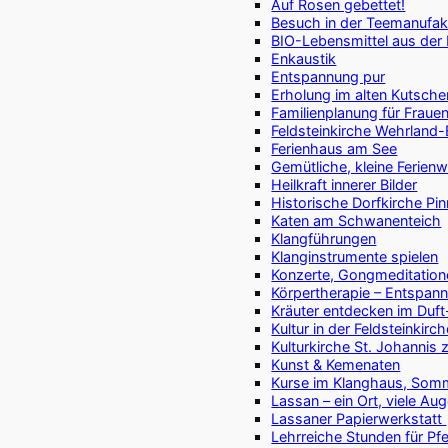
Auf Rosen gebettet!
Besuch in der Teemanufak
BIO-Lebensmittel aus der
Enkaustik
Entspannung pur
Erholung im alten Kutsch
Familienplanung für Fraue
Feldsteinkirche Wehrland
Ferienhaus am See
Gemütliche, kleine Ferie
Heilkraft innerer Bilder
Historische Dorfkirche Pi
Katen am Schwanenteich
Klangführungen
Klanginstrumente spielen
Konzerte, Gongmeditation
Körpertherapie – Entspan
Kräuter entdecken im Duft
Kultur in der Feldsteinkirc
Kulturkirche St. Johannis
Kunst & Kemenaten
Kurse im Klanghaus, So
Lassan – ein Ort, viele Au
Lassaner Papierwerkstatt
Lehrreiche Stunden für P