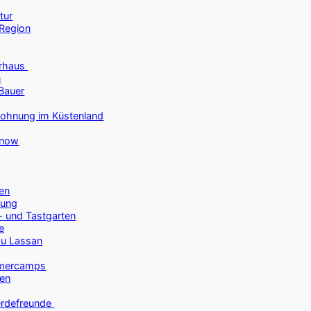
tur
 Region
erhaus
n
-Bauer
nwohnung im Küstenland
nnow
en
nung
- und Tastgarten
he
 zu Lassan
mmercamps
gen
ferdefreunde