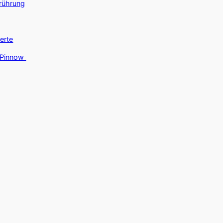
erührung
erte
f Pinnow