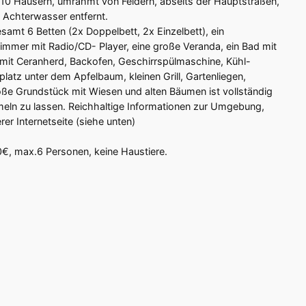
it 10 Häusern, umrahmt von Feldern, abseits der Hauptstraßen,
 Achterwasser entfernt.
amt 6 Betten (2x Doppelbett, 2x Einzelbett), ein
mmer mit Radio/CD- Player, eine große Veranda, ein Bad mit
t Ceranherd, Backofen, Geschirrspülmaschine, Kühl-
platz unter dem Apfelbaum, kleinen Grill, Gartenliegen,
e Grundstück mit Wiesen und alten Bäumen ist vollständig
umeln zu lassen. Reichhaltige Informationen zur Umgebung,
er Internetseite (siehe unten)
0€, max.6 Personen, keine Haustiere.