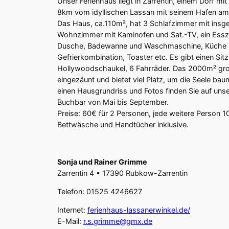
Unser Ferienhaus liegt in Zarrentin, einem Dorf m
8km vom idyllischen Lassan mit seinem Hafen am
Das Haus, ca.110m², hat 3 Schlafzimmer mit insges
Wohnzimmer mit Kaminofen und Sat.-TV, ein Esszi
Dusche, Badewanne und Waschmaschine, Küche mi
Gefrierkombination, Toaster etc. Es gibt einen Sitz
Hollywoodschaukel, 6 Fahrräder. Das 2000m² groß
eingezäunt und bietet viel Platz, um die Seele ba
einen Hausgrundriss und Fotos finden Sie auf unser
Buchbar von Mai bis September.
Preise: 60€ für 2 Personen, jede weitere Person 1
Bettwäsche und Handtücher inklusive.
Sonja und Rainer Grimme
Zarrentin 4 • 17390 Rubkow-Zarrentin
Telefon: 01525 4246627
Internet:
ferienhaus-lassanerwinkel.de/
E-Mail:
r.s.grimme@gmx.de